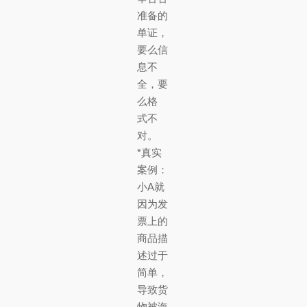
准备的
单证，
要么信
息不
全，要
么格
式不
对。
*真实
案例：
小A就
因为发
票上的
商品描
述过于
简单，
导致货
物被海