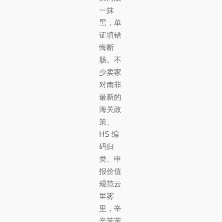
一抹
黑，单
证填错
悔断
肠。不
少卖家
对南非
最新的
海关政
策、
HS 编
码归
类、申
报价值
规范云
里雾
里，辛
辛苦苦