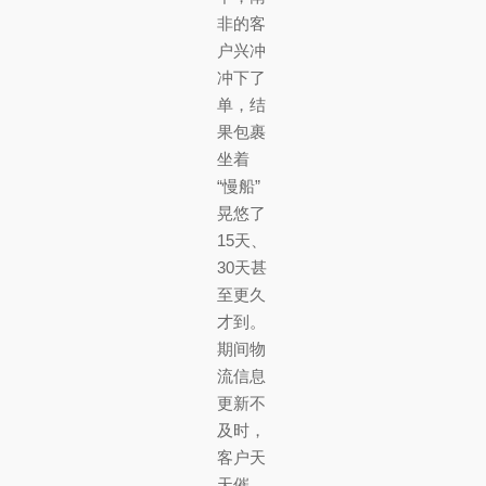
非的客
户兴冲
冲下了
单，结
果包裹
坐着
“慢船”
晃悠了
15天、
30天甚
至更久
才到。
期间物
流信息
更新不
及时，
客户天
天催，