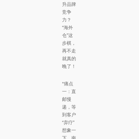
升品牌
竞争
力？
“海外
仓”这
步棋，
再不走
就真的
晚了！
*痛点
一：直
邮慢
递，等
到客户
“弃疗”
想象一
下，南