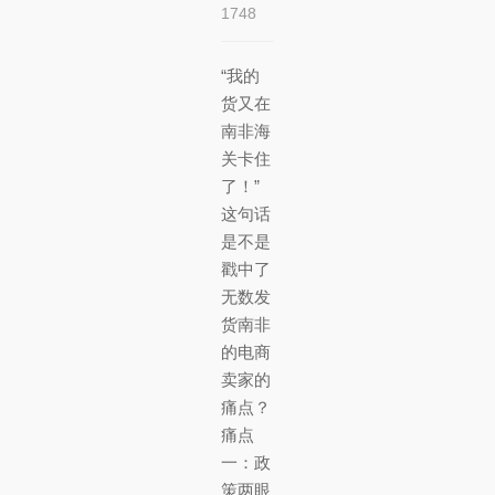
1748
“我的
货又在
南非海
关卡住
了！”
这句话
是不是
戳中了
无数发
货南非
的电商
卖家的
痛点？
痛点
一：政
策两眼