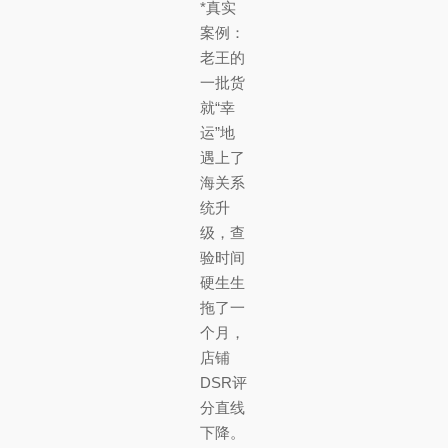
*真实
案例：
老王的
一批货
就“幸
运”地
遇上了
海关系
统升
级，查
验时间
硬生生
拖了一
个月，
店铺
DSR评
分直线
下降。