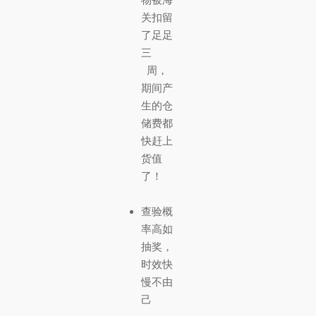
关扣留
了足足
三
周，
期间产
生的仓
储费都
快赶上
货值
了！
查验概
率高如
抽奖，
时效快
慢不由
己