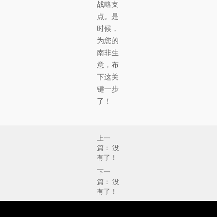
战略支
点。是
时候，
为您的
南非生
意，布
下这关
键一步
了！
上一
篇： 没
有了！
下一
篇： 没
有了！