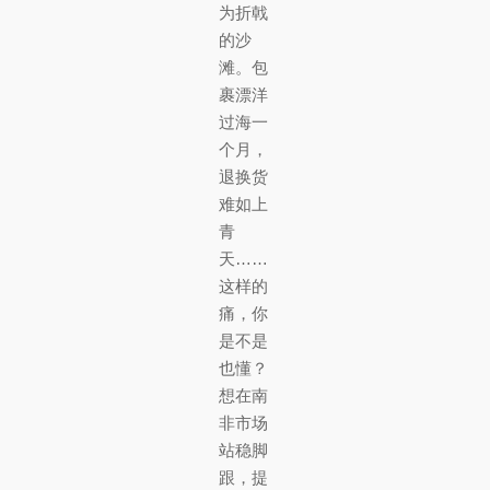
为折戟
的沙
滩。包
裹漂洋
过海一
个月，
退换货
难如上
青
天……
这样的
痛，你
是不是
也懂？
想在南
非市场
站稳脚
跟，提