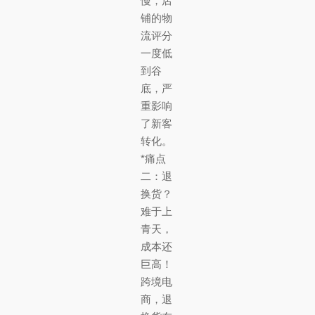
慢，店
铺的物
流评分
一度低
到谷
底，严
重影响
了新客
转化。
*痛点
二：退
换货？
难于上
青天，
成本还
巨高！
跨境电
商，退