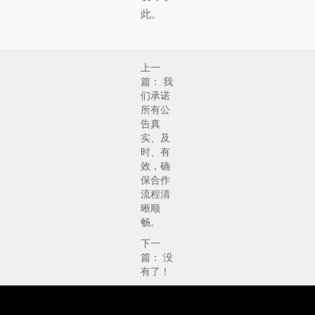
此。
上一
篇：
我
们承诺
所有公
告真
实、及
时、有
效，确
保合作
流程清
晰顺
畅。
下一
篇： 没
有了！